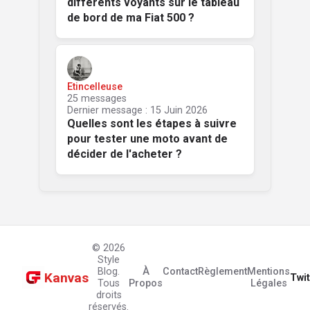
différents voyants sur le tableau
de bord de ma Fiat 500 ?
Etincelleuse
25 messages
Dernier message : 15 Juin 2026
Quelles sont les étapes à suivre
pour tester une moto avant de
décider de l'acheter ?
© 2026
Style
Blog.
À
Contact
Règlement
Mentions
Kanvas
Twit
Tous
Propos
Légales
droits
réservés.