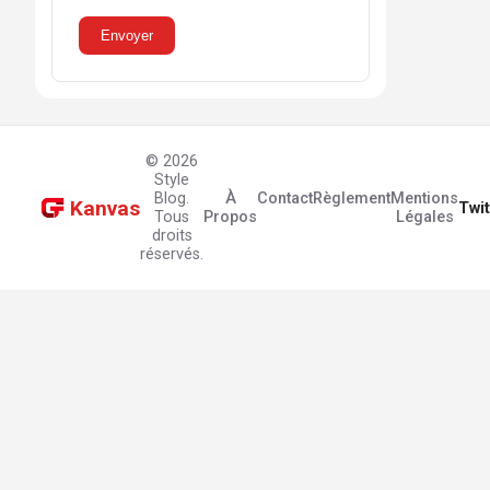
Envoyer
© 2026
Style
Blog.
À
Contact
Règlement
Mentions
Kanvas
Twit
Tous
Propos
Légales
droits
réservés.