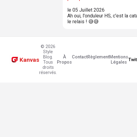
le 05 Juillet 2026
Ah oui, l'onduleur HS, c'est la c
le relais ! 😅😅
© 2026
Style
Blog.
À
Contact
Règlement
Mentions
Kanvas
Twit
Tous
Propos
Légales
droits
réservés.