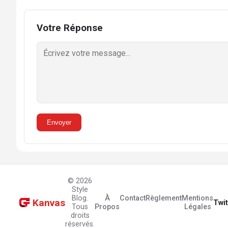
Votre Réponse
Envoyer
© 2026
Style
Blog.
À
Contact
Règlement
Mentions
Kanvas
Twit
Tous
Propos
Légales
droits
réservés.