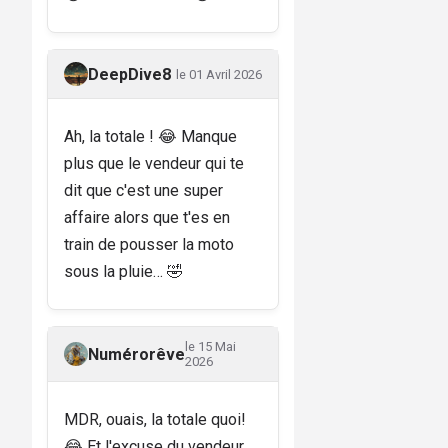
DeepDive8
le 01 Avril 2026
Ah, la totale ! 😂 Manque
plus que le vendeur qui te
dit que c'est une super
affaire alors que t'es en
train de pousser la moto
sous la pluie… 🤣
le 15 Mai
Numérorêve
2026
MDR, ouais, la totale quoi!
😂 Et l'excuse du vendeur,