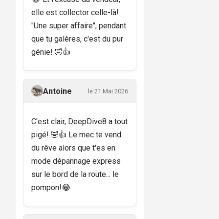
elle est collector celle-là!
"Une super affaire", pendant
que tu galères, c'est du pur
génie! 🤣👍
Antoine
le 21 Mai 2026
C'est clair, DeepDive8 a tout
pigé! 🤣👍 Le mec te vend
du rêve alors que t'es en
mode dépannage express
sur le bord de la route... le
pompon!😂