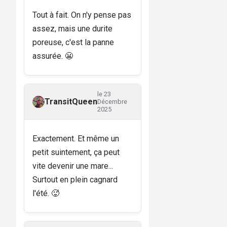
Tout à fait. On n'y pense pas
assez, mais une durite
poreuse, c'est la panne
assurée. 😬
le 23
TransitQueen
Décembre
2025
Exactement. Et même un
petit suintement, ça peut
vite devenir une mare...
Surtout en plein cagnard
l'été. 🥵