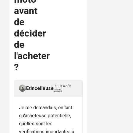
avant
de
décider
de
l'acheter
?
le 18 Août
Etincelleuse
2025
Je me demandais, en tant
qu'acheteuse potentielle,
quelles sont les
vérifications importantes à