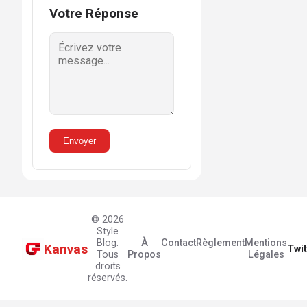
Votre Réponse
Envoyer
© 2026
Style
Blog.
À
Contact
Règlement
Mentions
Kanvas
Twit
Tous
Propos
Légales
droits
réservés.