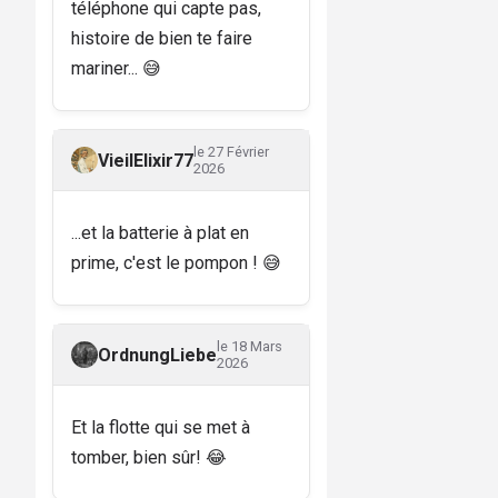
téléphone qui capte pas,
histoire de bien te faire
mariner... 😅
le 27 Février
VieilElixir77
2026
...et la batterie à plat en
prime, c'est le pompon ! 😅
le 18 Mars
OrdnungLiebe
2026
Et la flotte qui se met à
tomber, bien sûr! 😂